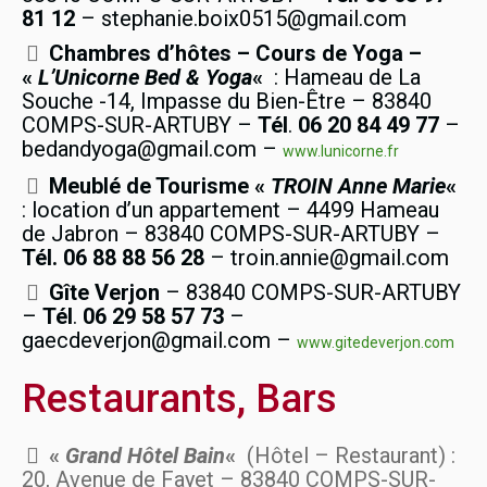
81 12
– stephanie.boix0515@gmail.com
Chambres d’hôtes – Cours de Yoga –
«
L’Unicorne
Bed & Yoga
«
: Hameau de La
Souche -14, Impasse du Bien-Être – 83840
COMPS-SUR-ARTUBY –
Tél
.
06 20 84 49 77
–
bedandyoga@gmail.com –
www.lunicorne.fr
Meublé de Tourisme «
TROIN
Anne Marie
«
: location d’un appartement – 4499 Hameau
de Jabron – 83840 COMPS-SUR-ARTUBY –
Tél. 06 88 88 56 28
– troin.annie@gmail.com
Gîte Verjon
– 83840 COMPS-SUR-ARTUBY
–
Tél
.
06 29 58 57 73
–
gaecdeverjon@gmail.com –
www.gitedeverjon.com
Restaurants, Bars
«
Grand Hôtel Bain
«
(Hôtel – Restaurant) :
20, Avenue de Fayet – 83840 COMPS-SUR-