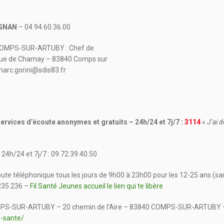
IGNAN
– 04.94.60.36.00
OMPS-SUR-ARTUBY : Chef de
enue de Chamay – 83840 Comps sur
 marc.gorini@sdis83.fr
ervices d’écoute anonymes et gratuits – 24h/24 et 7j/7 :
3114
«
J’ai 
24h/24 et 7j/7 : 09.72.39.40.50
e téléphonique tous les jours de 9h00 à 23h00 pour les 12-25 ans (sant
 235 236 –
Fil Santé Jeunes accueil le lien qui te libère
S-SUR-ARTUBY – 20 chemin de l’Aire – 83840 COMPS-SUR-ARTUBY – Acc
e-sante/