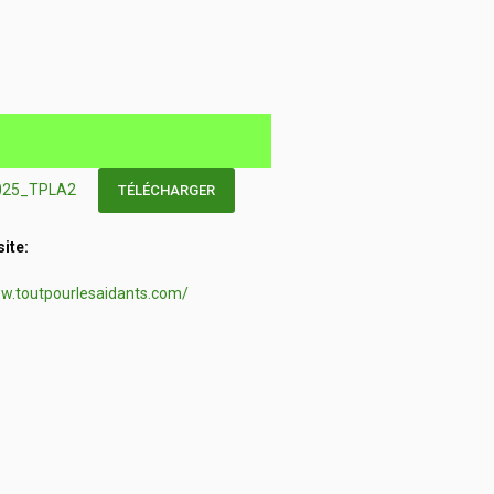
2025_TPLA2
TÉLÉCHARGER
site:
ww.toutpourlesaidants.com/