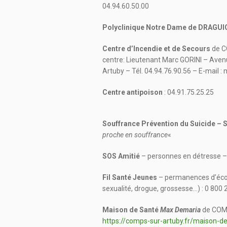
04.94.60.50.00
Polyclinique Notre Dame de DRAGU
Centre d’Incendie et de Secours
de C
centre: Lieutenant Marc GORINI – Av
Artuby – Tél. 04.94.76.90.56 – E-mail :
Centre antipoison
: 04.91.75.25.25
Souffrance Prévention du Suicide – S
proche en souffrance
«
SOS Amitié
– personnes en détresse – 
Fil Santé Jeunes
– permanences d’écout
sexualité, drogue, grossesse…) : 0 800
Maison de Santé
Max Demaria
de COMP
https://comps-sur-artuby.fr/maison-d