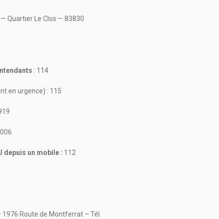
— Quartier Le Clos — 83830
entendants
: 114
 en urgence) : 115
919
6006
 depuis un mobile :
112
 1976 Route de Montferrat – Tél.