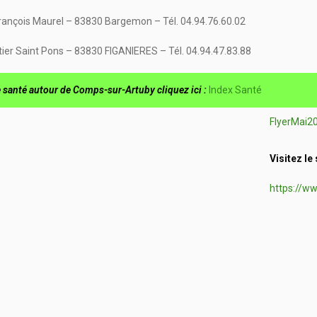
rançois Maurel – 83830 Bargemon – Tél. 04.94.76.60.02
tier Saint Pons – 83830 FIGANIERES – Tél. 04.94.47.83.88
 santé autour de Comps-sur-Artuby cliquez ici :
Index Santé
FlyerMai
Visitez le 
https://w