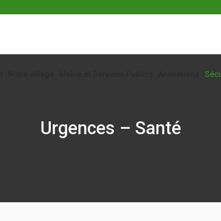
l
Notre village
Mairie et Services Publics
Animations
Sécu
Urgences – Santé