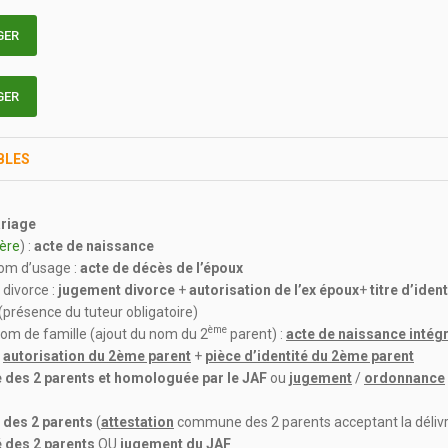
GER
GER
BLES
riage
ère
) :
acte de naissance
nom d’usage :
acte de décès de l’époux
divorce :
jugement divorce
+
autorisation de l’ex époux
+
titre d’ident
(présence du tuteur obligatoire)
ème
nom de famille (ajout du nom du 2
parent) :
acte de naissance intég
+
autorisation du 2ème parent
+
pièce d’identité du 2ème parent
 des 2 parents et homologuée par le JAF
ou
jugement
/
ordonnance
 des 2 parents
(
attestation
commune des 2 parents acceptant la délivra
té des 2 parents
OU
jugement du JAF