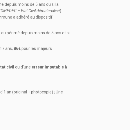
mé depuis moins de 5 ans ou si la
COMEDEC – Etat Civil dématérialisé
).
ommune a adhéré au dispositif
 ou périmé depuis moins de 5 ans et si
 17 ans,
86€
pour les majeurs
at civil
ou d’une
erreur imputable à
 d’1 an (original + photocopie) ; Une