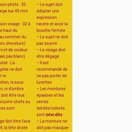
ion photo : 35
– Le sujet doit
arge sur 45 mm
adopter une
expression
ion visage : 32 à
neutre et avoir la
e haut du
bouche fermée
au sommet du
– Le sujet ne doit
ors chevelure)
pas sourire
i et de couleur
– Le visage doit
ais pas blanc)
être dégagé
ité : La
– Il est
phie ne doit
recommandé de
r ni
ne pas porter de
tion, ni sous-
lunettes
n, ni d’ombre
– Les montures
 doit être nue.
épaisses et les
 couvre-chefs ou
verres
res sont
teintés/colorés
s
sont
interdits
ge doit être face
– La monture ne
if, la tête droite
doit pas masquer