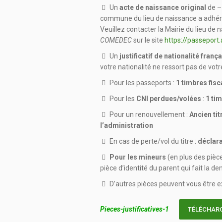
Un
acte de naissance original
de –
commune du lieu de naissance a adhéré
Veuillez contacter la Mairie du lieu de
COMEDEC
sur le site
https://passeport.
Un
justificatif de nationalité franç
votre nationalité ne ressort pas de vot
Pour les passeports :
1 timbres fisc
Pour les
CNI perdues/volées
:
1 tim
Pour un renouvellement :
Ancien tit
l’administration
En cas de perte/vol du titre :
déclara
Pour les mineurs
(en plus des pièce
pièce d’identité du parent qui fait la d
D’autres pièces peuvent vous être ex
Pieces-justificatives-1
TÉLÉCHAR