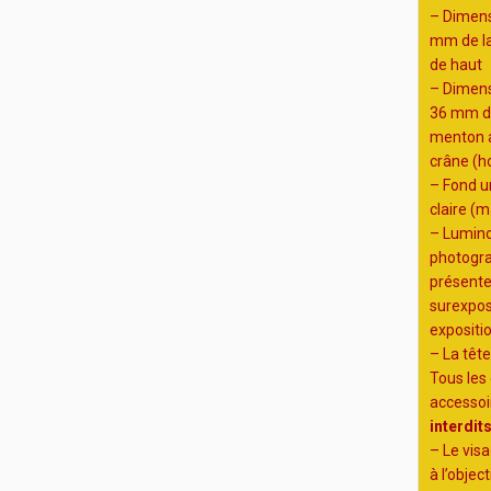
– Dimens
mm de l
de haut
– Dimens
36 mm d
menton 
crâne (h
– Fond un
claire (m
– Luminos
photogra
présente
surexposi
expositio
– La tête
Tous les
accessoi
interdit
– Le visa
à l’object