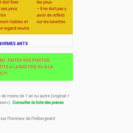
t doit fixer
les yeux
f, ses yeux
– Il ne doit pas y
être
avoir de reflets
ent visibles et
sur les lunettes.
le regard neutre
 NORMES ANTS
U : FAITES VOS PHOTOS
TITE A LA BASTIDE OU A LA
 !!!
 de moins de 1 an ou autre (original +
sse») :
Consulter la liste des pièces
n sur l’honneur de l’hébergeant