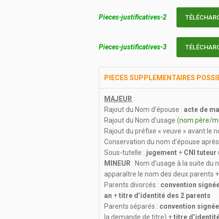
Pieces-justificatives-2
TÉLÉCHAR
Pieces-justificatives-3
TÉLÉCHAR
PIECES SUPPLEMENTAIRES
POSSI
MAJEUR
:
Rajout du Nom d’épouse :
acte de ma
Rajout du Nom d’usage (
nom père/m
Rajout du préfixe « veuve » avant le 
Conservation du nom d’épouse après 
Sous-tutelle :
jugement
+
CNI tuteur
MINEUR
: Nom d’usage à la suite du 
apparaître le nom des deux parents 
Parents divorcés :
convention
signée
an
+
titre d’identité des 2 parents
Parents séparés :
convention
signée
la demande de titre) +
titre d’identi