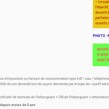
– Le suje
l’objecti
doivent 
parfaitem
ouverts, 
PHOTO :
NOUVEA
D’IDEN
MARTRE
avis d’imposition ou facture de consommation type Edf / eau / téléphone
tifié de son domicile lors de sa pré-demande par le biais de «Justif’adre
ustificatif de domicile de l’hébergeant + CNI de l’hébergeant + attestatio
 depuis moins de 5 ans