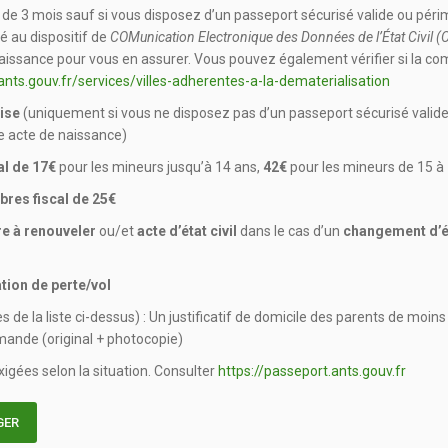
 de 3 mois sauf si vous disposez d’un passeport sécurisé valide ou péri
 au dispositif de
COMunication Electronique des Données de l’État Civil (
 naissance pour vous en assurer. Vous pouvez également vérifier si la c
ants.gouv.fr/services/villes-adherentes-a-la-dematerialisation
aise
(uniquement si vous ne disposez pas d’un passeport sécurisé valide
re acte de naissance)
al de 17€
pour les mineurs jusqu’à 14 ans,
42€
pour les mineurs de 15 à
bres fiscal de 25€
re à renouveler
ou/et
acte d’état civil
dans le cas d’un
changement d’ét
tion de perte/vol
s de la liste ci-dessus) : Un justificatif de domicile des parents de moins
emande (original + photocopie)
igées selon la situation. Consulter
https://passeport.ants.gouv.fr
GER