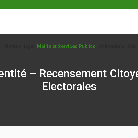
l
Notre village
Mairie et Services Publics
Animations
Sécu
dentité – Recensement Citoy
Electorales