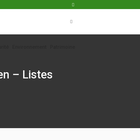
rité
Environnement
Patrimoine
en – Listes