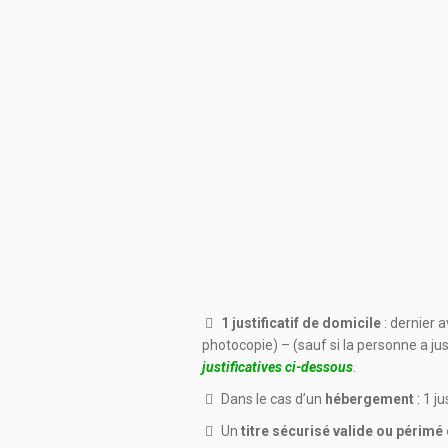
1 justificatif de domicile
: dernier 
photocopie) – (sauf si la personne a jus
justificatives ci-dessous
.
Dans le cas d’un
hébergement
: 1 j
Un
titre sécurisé valide ou périmé