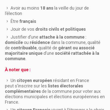
Avoir au moins
18 ans
la veille du jour de
l’élection
Être
français
Jouir de vos
droits civils et politiques
Justifier d’une
attache à la commune
:
domicile
ou
résidence
dans la commune, qualité
de
contribuable
, qualité de
gérant ou associé
majoritaire unique
d’une
société rattachée à la
commune
.
À noter que :
Un
citoyen européen
résidant en France
peut s’inscrire sur les
listes électorales
complémentaires
de la commune pour voter aux
élections municipales et élections européennes en
France.
Un
citoyen Français
vivant à l’étranger a le choix